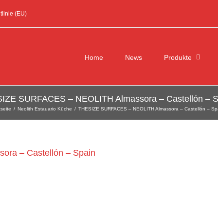
linie (EU)
Suche
nach:
Home
News
Produkte
IZE SURFACES – NEOLITH Almassora – Castellón – S
tseite
/
Neolith Estauario Küche
/
THESIZE SURFACES – NEOLITH Almassora – Castellón – Sp
a – Castellón – Spain