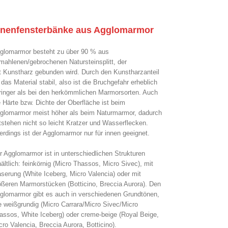
nnenfensterbänke aus Agglomarmor
glomarmor besteht zu über 90 % aus
mahlenen/gebrochenen Natursteinsplitt, der
t Kunstharz gebunden wird. Durch den Kunstharzanteil
t das Material stabil, also ist die Bruchgefahr erheblich
ringer als bei den herkömmlichen Marmorsorten. Auch
e Härte bzw. Dichte der Oberfläche ist beim
glomarmor meist höher als beim Naturmarmor, dadurch
tstehen nicht so leicht Kratzer und Wasserflecken.
lerdings ist der Agglomarmor nur für innen geeignet.
r Agglomarmor ist in unterschiedlichen Strukturen
hältlich: feinkörnig (Micro Thassos, Micro Sivec), mit
serung (White Iceberg, Micro Valencia) oder mit
ößeren Marmorstücken (Botticino, Breccia Aurora). Den
glomarmor gibt es auch in verschiedenen Grundtönen,
e weißgrundig (Micro Carrara/Micro Sivec/Micro
assos, White Iceberg) oder creme-beige (Royal Beige,
cro Valencia, Breccia Aurora, Botticino).