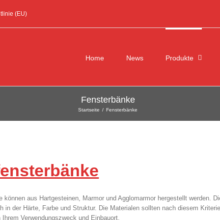
linie (EU)
Suche
nach:
Home
News
Produkte
Fensterbänke
Startseite
/
Fensterbänke
fensterbänke
e können aus Hartgesteinen, Marmor und Agglomarmor hergestellt werden. Di
h in der Härte, Farbe und Struktur. Die Materialen sollten nach diesem Kriter
h Ihrem Verwendungszweck und Einbauort.