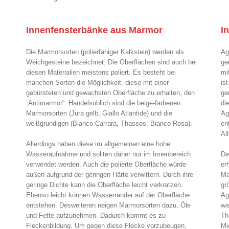
Innenfensterbänke aus Marmor
I
Die Marmorsorten (polierfähiger Kalkstein) werden als
Ag
Weichgesteine bezeichnet. Die Oberflächen sind auch bei
ge
diesen Materialien meistens poliert. Es besteht bei
mi
manchen Sorten die Möglichkeit, diese mit einer
is
gebürsteten und gewachsten Oberfläche zu erhalten, den
ge
„Antimarmor“. Handelsüblich sind die beige-farbenen
di
Marmorsorten (Jura gelb, Giallo Atlantide) und die
Ag
weißgrundigen (Bianco Carrara, Thassos, Bianco Rosa).
en
Al
Allerdings haben diese im allgemeinen eine hohe
Wasseraufnahme und sollten daher nur im Innenbereich
De
verwendet werden. Auch die polierte Oberfläche würde
er
.
außen aufgrund der geringen Härte verwittern. Durch ihre
Ma
geringe Dichte kann die Oberfläche leicht verkratzen.
gr
Ebenso leicht können Wasserränder auf der Oberfläche
Ag
entstehen. Desweiteren neigen Marmorsorten dazu, Öle
wi
und Fette aufzunehmen. Dadurch kommt es zu
Th
Fleckenbildung. Um gegen diese Flecke vorzubeugen,
Mi