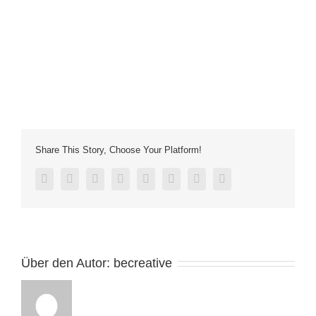
Share This Story, Choose Your Platform!
facebook
twitter
linkedin
reddit
tumblr
pinterest
vk
E-
Mail
Über den Autor:
becreative