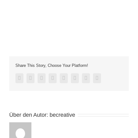
Share This Story, Choose Your Platform!
facebook
twitter
linkedin
reddit
tumblr
pinterest
vk
E-
Mail
Über den Autor:
becreative