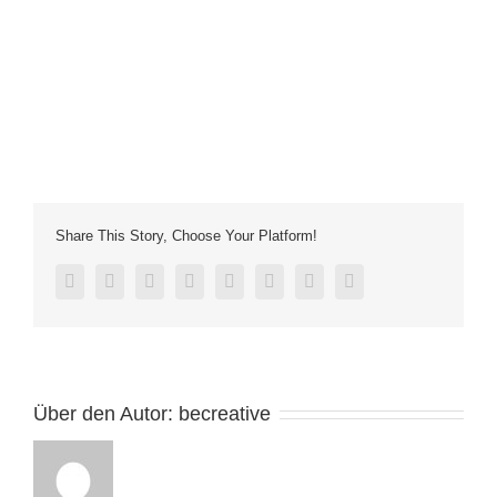
Share This Story, Choose Your Platform!
facebook
twitter
linkedin
reddit
tumblr
pinterest
vk
E-
Mail
Über den Autor:
becreative