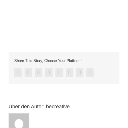
Share This Story, Choose Your Platform!
facebook
twitter
linkedin
reddit
tumblr
pinterest
vk
E-
Mail
Über den Autor:
becreative