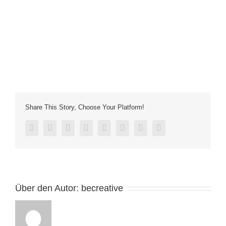
Share This Story, Choose Your Platform!
facebook
twitter
linkedin
reddit
tumblr
pinterest
vk
E-
Mail
Über den Autor:
becreative