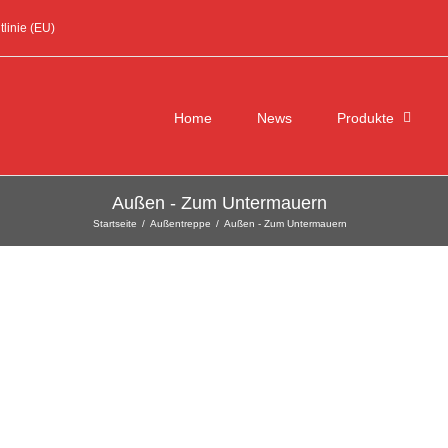
linie (EU)
Suche
nach:
Home
News
Produkte
Außen - Zum Untermauern
Startseite
/
Außentreppe
/
Außen - Zum Untermauern
Außentreppe – Untermauert
Außen - Zum Untermauern
Außentreppe
MEHR ERFAHREN