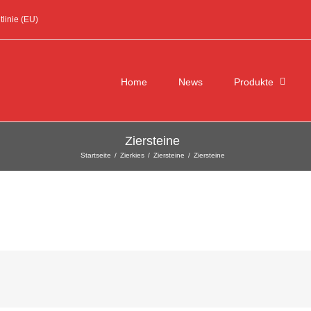
linie (EU)
Suche
nach:
Home
News
Produkte
Ziersteine
Startseite
/
Zierkies
/
Ziersteine
/
Ziersteine