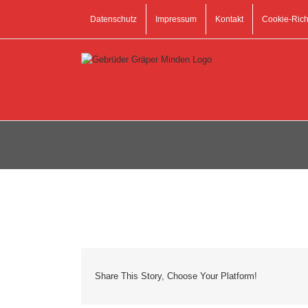
Zum
Inhalt
Datenschutz
Impressum
Kontakt
Cookie-Richt
springen
Share This Story, Choose Your Platform!