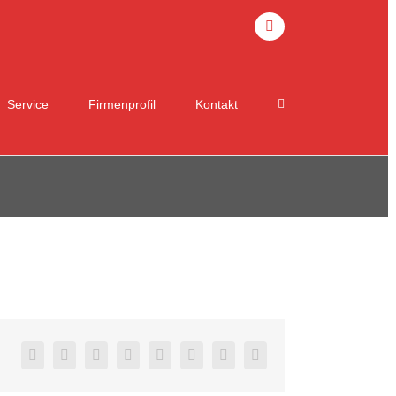
facebook
Service
Firmenprofil
Kontakt
facebook
twitter
linkedin
reddit
tumblr
pinterest
vk
E-
Mail